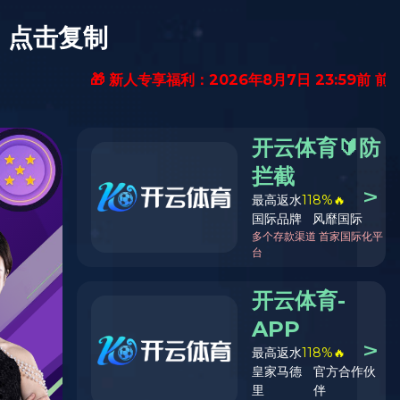
服务支持
中文
关注我
们
+86-