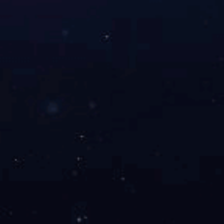
邮箱：
传真：
sen@163.com
0510-85509577
闻资讯
行业应用
服务支持
司新闻
超声波清洗
产品参数
业资讯
超声波焊接
常见问题
美容爆脂
资料下载
超声波洗碗机