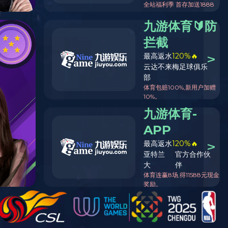
0510-
在线客
当前位置：
首页
»
产品中心
»
清洗换能器
855083
服
企业邮
箱
换能器
压电陶瓷片
CH-4PZT-3825Y
HZ
功 率：
60W
%pF
阻 抗：
≤15Ω