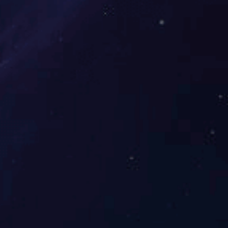
HZ60W
28KHZ100W
HZ60W