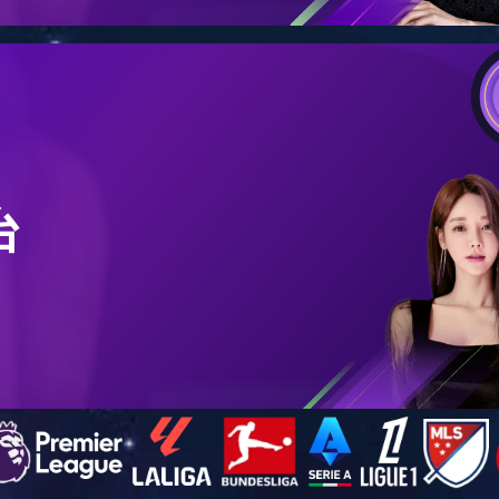
N
超声波振动棒
洁衣领换能器
美容
25KHZ60W
型号：
频 率：
25±0.5K
电容量：
5000±10