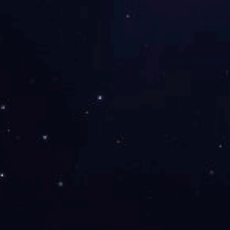
联系电话：
联系
0510-85508380
wxhe
关于和森
产品中心
新
公司简介
清洗换能器
公
企业文化
KAIYUN
行
发展历程
超声波振动棒
荣誉资质
洁衣领换能器
美容换能器
压电陶瓷片