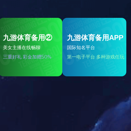
底部直径：
59mm
匹配的前后辐射盖块进行放大的器件。超声波
械起剥落作用, 同时能促进清洗液与污物发