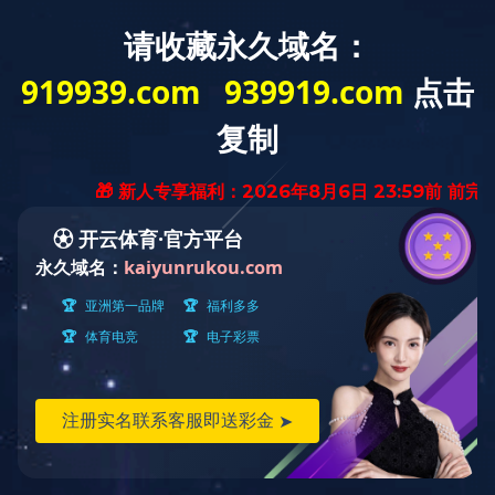
中文
行业应用