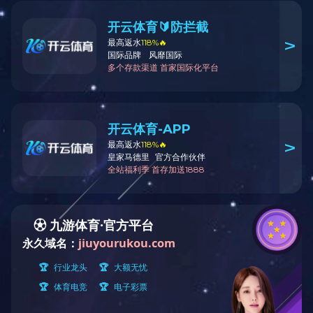
当前位置：
首页
»
产品中心
»
洁衣领换能器
清洗换能器
KAIYUN
超声波振动棒
洁衣领换能器
美容换能器
压电陶瓷片
爱
游
联系电话：
戏
0510-85508380
平
台