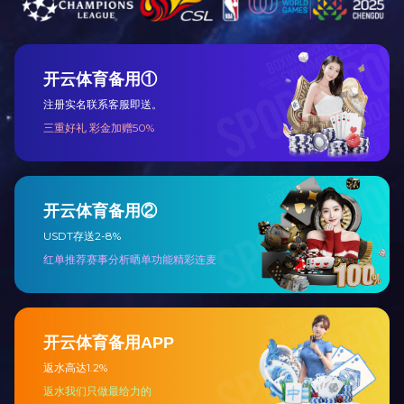
爱
游
联系电话：
戏
0510-85508380
平
台
联系邮箱：
wxhesen@163.com
传真：
0510-85509577
地址：
江苏省无锡市锡山区八士镇长八路八号
关于和森
产品中心
新闻资讯