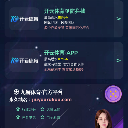
当前位置：
首页
»
关于和森
»
荣誉资质
公司简介
企业文化
发展历程
荣誉资质
荣誉资质
荣誉资质