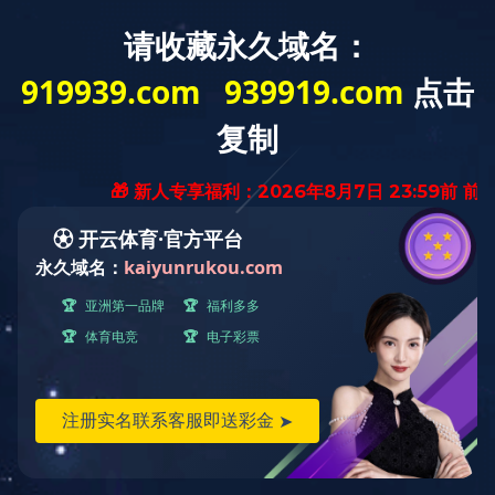
中文
关于和森