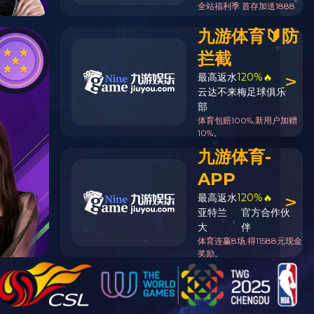
0510-
在线客
当前位置：
首页
»
产品中心
»
超声波振动棒
855083
服
企业邮
箱
换能器
压电陶瓷片
声波清洗震动棒振子 投入式振棒