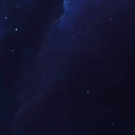
超声波振动棒 超声波清洗震动棒振子 投入式振棒
超声波振动棒 超声波清洗震动棒振子 投入式振棒