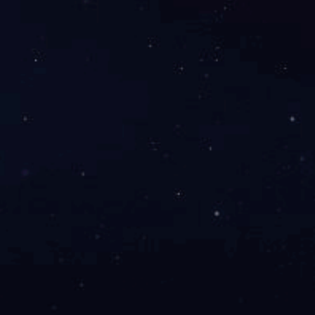
爱游戏平台
（科技）管理
地址：
有限公司
|
9
江苏省无锡市锡山区八士镇长八路八号
游官网入口_
九游
jiuyou（中
国）
|
完美体
KAIYUN（中国）官
育·完美官方
网站
|
ky开云
方网站
体育平台
|
开
云下注网站
联系方式
（中国）有限
公司
|
开云下
在线留言
注平台【中
国】有限公司
|
星空体育·星
扫一扫关注我们
空网页版网站
入口
|
九游官
方网页版
|
多
宝网页版
|