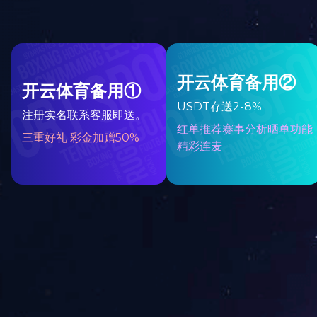
产品介绍
产品参数
频率：20KHZ-25KHZ
功率：300W-2000w
外形尺寸可根据客户要求加工定做
上一条