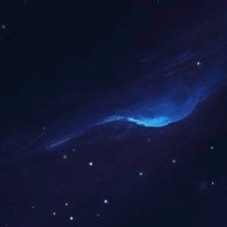
大功率超声波KAIYUN
超声波点焊机换
15KHZ3200W
15KH