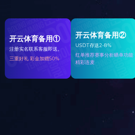
产品介绍
产品参数
上一条
相关产品