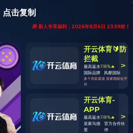
服务支持
中文
关注我
们
+86-