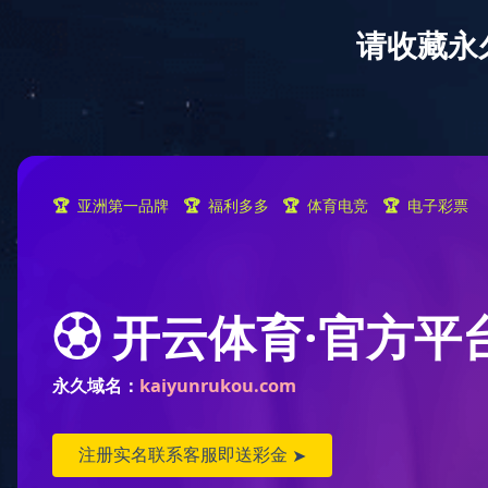
首页
KAIYU