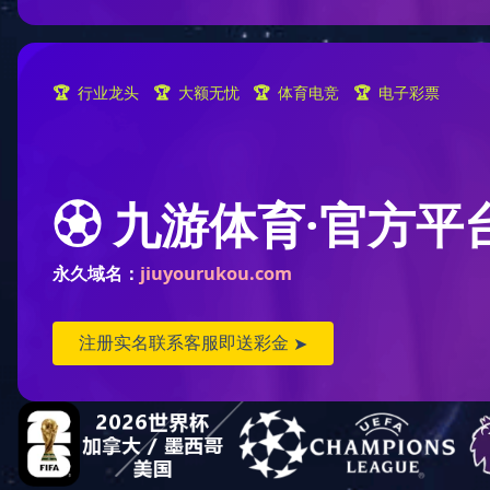
产品中心
清洗换能器
KAIYU