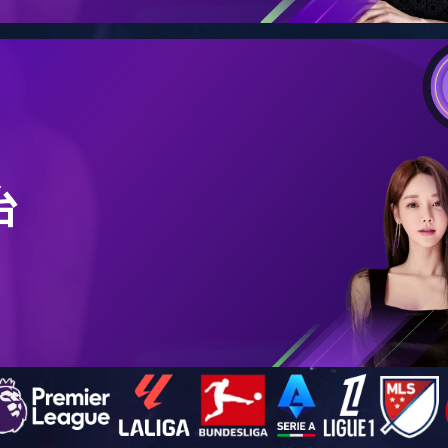
N
超声波振动棒
洁衣领换能器
美容
15KHZ4200W
型号：
在线咨询