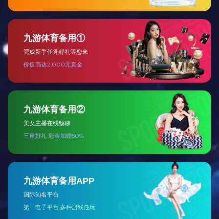
超声波点焊机换能器28k、35k
超声波KAIYUN20K2600W