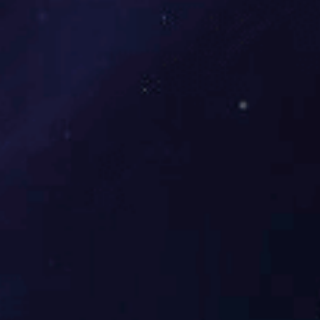
15KHZ4200W
15KHZ2600W