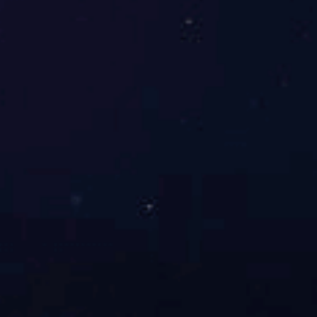
爱
游
联系电话：
戏
0510-85508380
平
台
联系邮箱：
wxhesen@163.com
传真：
0510-85509577
地址：
江苏省无锡市锡山区八士镇长八路八号
关于和森
产品中心
新闻资讯