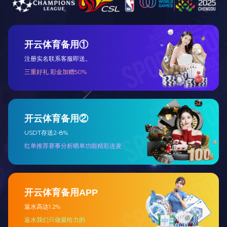
大功率超声波KAIYUN