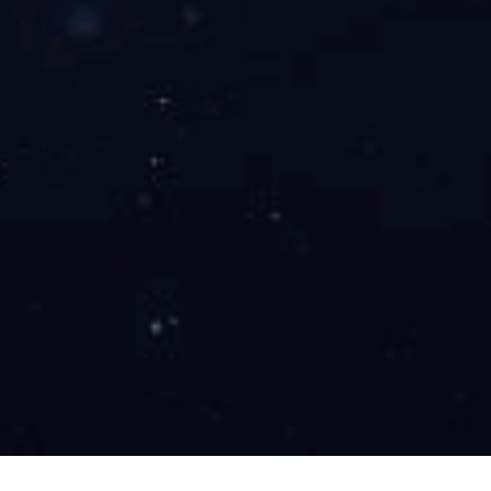
行业应用
服务支持
KAIYUN（中国）官方网站
扫一扫关注我们
Copyright © 2019 KAIYUN 版权所有