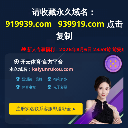
中文
产品中心