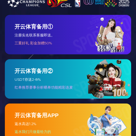
大功率超声波KAIYUN