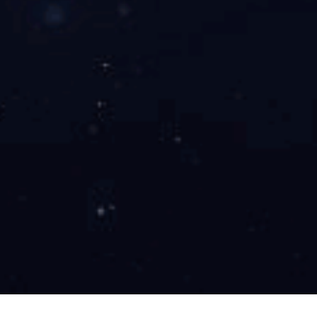
行业应用
服务支持
KAIYUN（中国）官方网站
扫一扫关注我们
Copyright © 2019 KAIYUN 版权所有